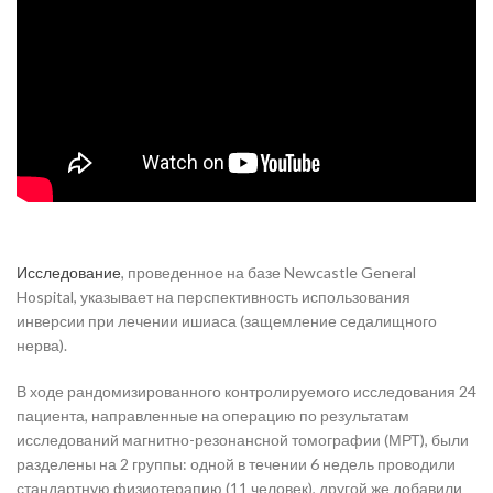
Исследование
, проведенное на базе Newcastle General
Hospital, указывает на перспективность использования
инверсии при лечении ишиаса (защемление седалищного
нерва).
В ходе рандомизированного контролируемого исследования 24
пациента, направленные на операцию по результатам
исследований магнитно-резонансной томографии (МРТ), были
разделены на 2 группы: одной в течении 6 недель проводили
стандартную физиотерапию (11 человек), другой же добавили