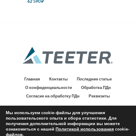
62 590
₽
Главная
Контакты
Последние статьи
О конфиденциальности
Обработка ПДн
Согласие на обработку ПДн
Реквизиты
Мы используем cookie-файлы для улучшения
МФИТНЕС
Эксклюзивный дистрибьютор продукции Teeter Hang Ups на
пользовательского опыта и сбора статистики. Для
территории России и СНГ.
получения дополнительной информации вы можете
ознакомиться с нашей
Политикой использования
cookie-
файлов.