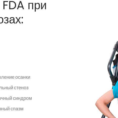
 FDA при
зах:
вление осанки
льный стеноз
очный синдром
ный спазм