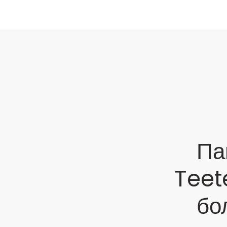
Па
Teet
бо