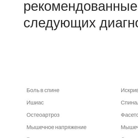
рекомендованные
следующих диагно
Боль в спине
Искри
Ишиас
Спина
Остеоартроз
Фасет
Мышечное напряжение
Мышеч