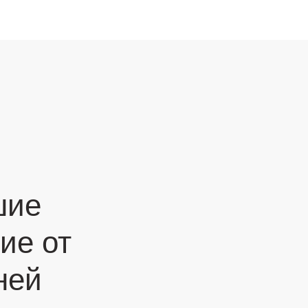
шие
ие от
ней