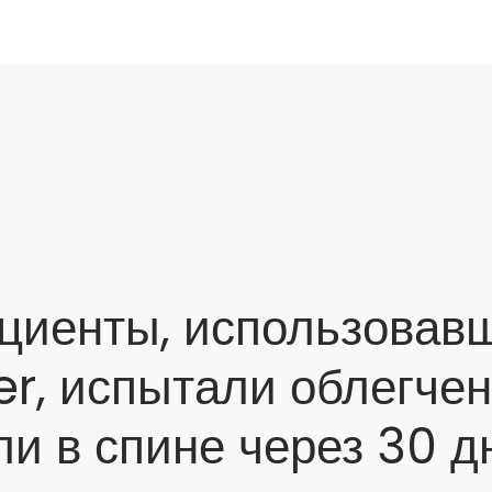
циенты, использовав
er, испытали облегчен
ли в спине через 30 д